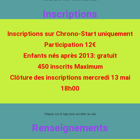
Inscriptions
Inscriptions sur Chrono-Start uniquement
Participation 12€
Enfants nés après 2013: gratuit
450 inscrits Maximum
Clôture des inscriptions mercredi 13 mai
18h00
Cliquez sur le logo pour accéder au site
Renseignements